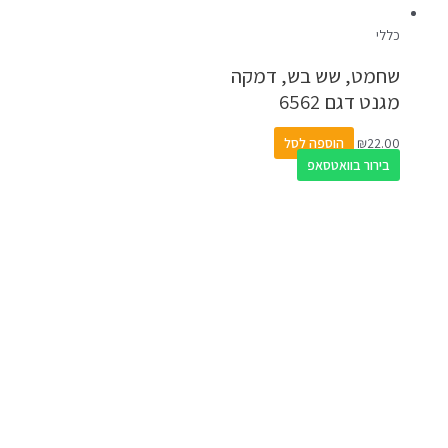
כללי
שחמט, שש בש, דמקה
מגנט דגם 6562
22.00
₪
הוספה לסל
בירור בוואטסאפ