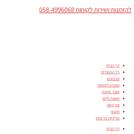
דילוג
Products
טווח
למוצר
להזמנות ושירות לקוחות 058-4996068
לתוכן
search
מחירים:
זה
יש
עד
מספר
סוגים.
ניתן
לבחור
את
האפשרויות
בעמוד
דף הבית
המוצר
כל המוצרים
מבצעים
מועדון לקוחות
שובר מתנה
משנת חיים
צור קשר
תקנון
מדיניות פרטיות
דף הבית