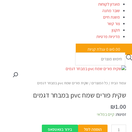
מועדון לקוחות
שובר מתנה
משנת חיים
צור קשר
תקנון
מדיניות פרטיות
0.00
₪
0
עגלת קניות
כמות
של
שקית
עמוד הבית
/
כל המוצרים
/ שקית פורים שמח pvc במבחר דגמים
פורים
שקית פורים שמח pvc במבחר דגמים
שמח
pvc
₪
1.00
במבחר
דגמים
זמינות:
קיים במלאי
הוספה לסל
בירור בוואטסאפ