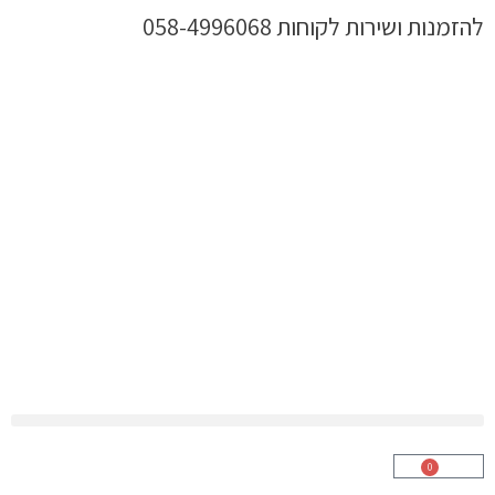
ילוג
להזמנות ושירות לקוחות 058-4996068
תוכן
0
עגלת
קניות