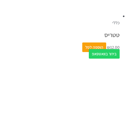
כללי
טטריס
12.00
₪
הוספה לסל
בירור בוואטסאפ