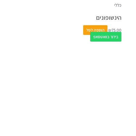
כללי
הינשופונים
75.00
₪
הוספה לסל
בירור בוואטסאפ