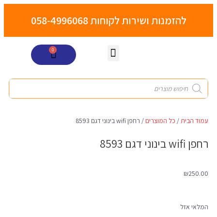
דילוג
לתוכן
להזמנות ושירות לקוחות 058-4996068
0
עגלת
קניות
משנת חיים
שובר מתנה
מועדון לקוחות
מדיניות פרטיות
כל המוצרים
Products
search
עמוד הבית
/
כל המוצרים
/ רחפן wifi בינוני דגם 8593
רחפן wifi בינוני דגם 8593
₪
250.00
המלאי אזל