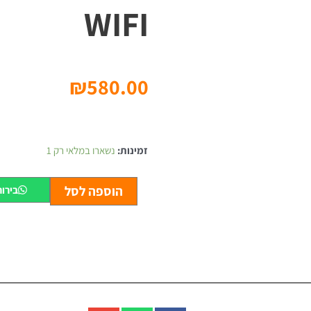
WIFI
₪
580.00
כמות
של
זמינות:
נשארו במלאי רק 1
רחפן
מתקפל
+2
הוספה לסל
בירו
מצלמות
wifi