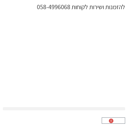
ילוג
להזמנות ושירות לקוחות 058-4996068
תוכן
0
עגלת
קניות