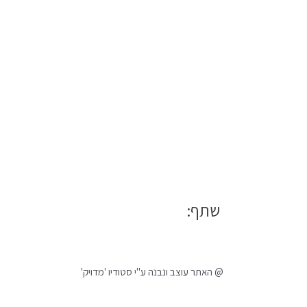
שתף:
@ האתר עוצב ונבנה ע"י סטודיו 'מדויק'