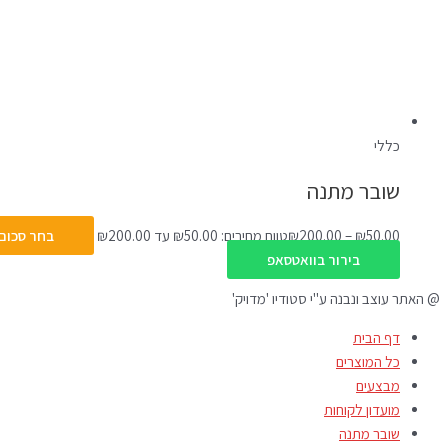
כללי
שובר מתנה
50.00
₪
–
200.00
₪
טווח מחירים: ⁦₪50.00⁩ עד ⁦₪200.00⁩
בחר סכום
בירור בוואטסאפ
@ האתר עוצב ונבנה ע"י סטודיו 'מדויק'
דף הבית
כל המוצרים
מבצעים
מועדון לקוחות
שובר מתנה