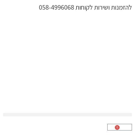
ילוג
להזמנות ושירות לקוחות 058-4996068
תוכן
0
עגלת
קניות