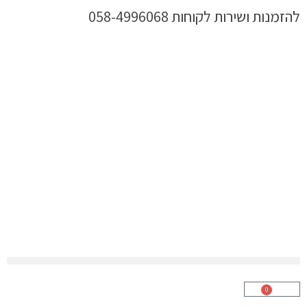
ילוג
להזמנות ושירות לקוחות 058-4996068
תוכן
0
עגלת
קניות