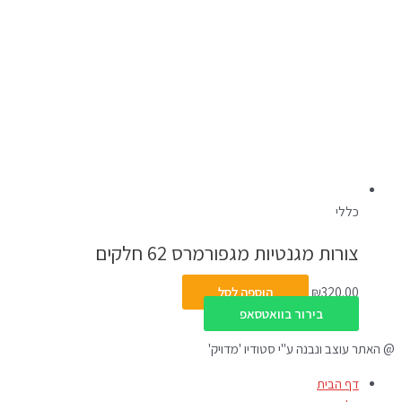
כללי
צורות מגנטיות מגפורמרס 62 חלקים
320.00
₪
הוספה לסל
בירור בוואטסאפ
@ האתר עוצב ונבנה ע"י סטודיו 'מדויק'
דף הבית