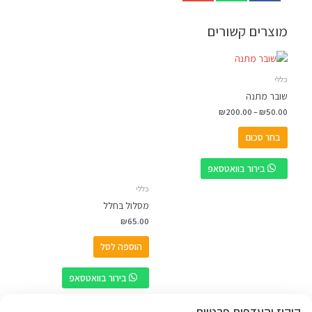
מוצרים קשורים
טווח
למוצר
מחירים:
זה
כללי
יש
עד
שובר מתנה
מספר
₪
200.00
–
₪
50.00
סוגים.
ניתן
בחר סכום
לבחור
את
בירור בוואטסאפ
האפשרויות
כללי
בעמוד
מסלול בחלל
המוצר
₪
65.00
הוספה לסל
בירור בוואטסאפ
קוקיז והעדפות פרטיות