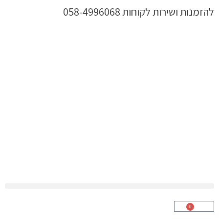
ילוג
להזמנות ושירות לקוחות 058-4996068
תוכן
0
עגלת
קניות