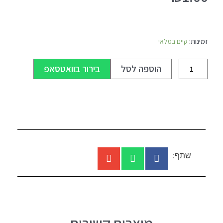
כמות
של
זמינות:
קיים במלאי
פנס
אהיל
הוספה לסל
בירור בוואטסאפ
שתף: