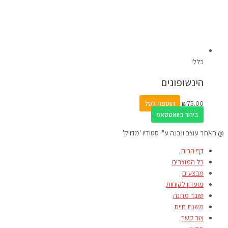
כללי
הינשופונים
75.00
₪
הוספה לסל
בירור בוואטסאפ
@ האתר עוצב ונבנה ע"י סטודיו 'מדויק'
דף הבית
כל המוצרים
מבצעים
מועדון לקוחות
שובר מתנה
משנת חיים
צור קשר