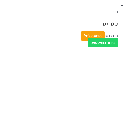
כללי
טטריס
12.00
₪
הוספה לסל
בירור בוואטסאפ