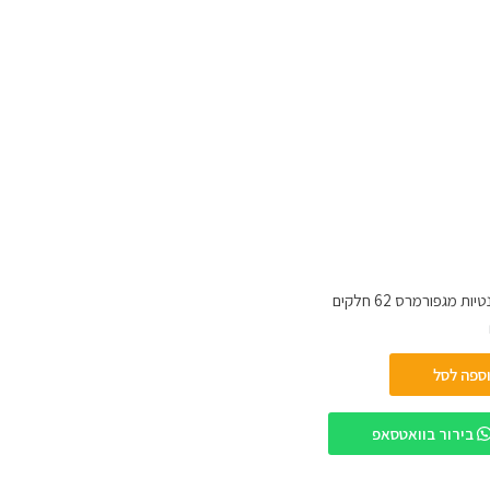
ות מגפורמרס 62 חלקים
ספה לסל
בירור בוואטסאפ