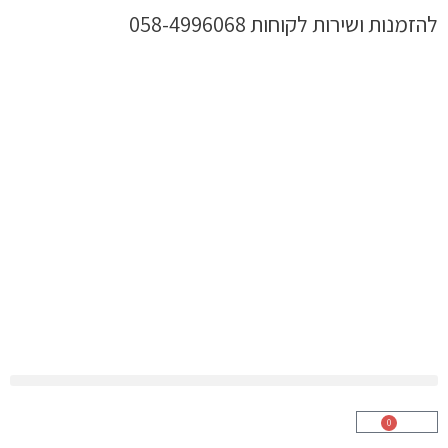
ילוג
להזמנות ושירות לקוחות 058-4996068
תוכן
0
עגלת
קניות