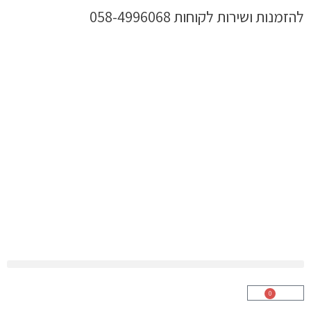
ילוג
להזמנות ושירות לקוחות 058-4996068
תוכן
0
עגלת
קניות