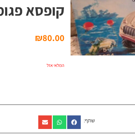
קופסא פגומ
₪
80.00
המלאי אזל
שתף: