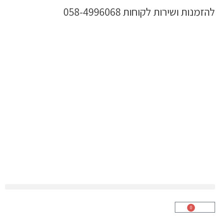
ילוג
להזמנות ושירות לקוחות 058-4996068
תוכן
0
עגלת
קניות