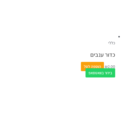
כללי
כדור ענבים
2.00
₪
הוספה לסל
בירור בוואטסאפ