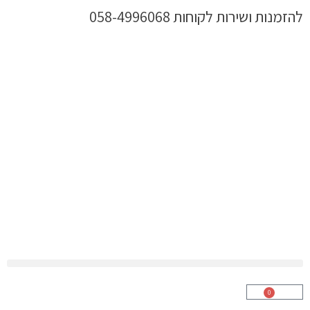
ילוג
להזמנות ושירות לקוחות 058-4996068
תוכן
0
עגלת
קניות