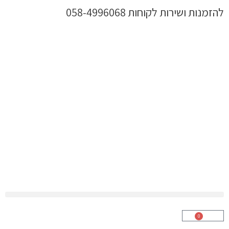
ילוג
להזמנות ושירות לקוחות 058-4996068
תוכן
0
עגלת
קניות