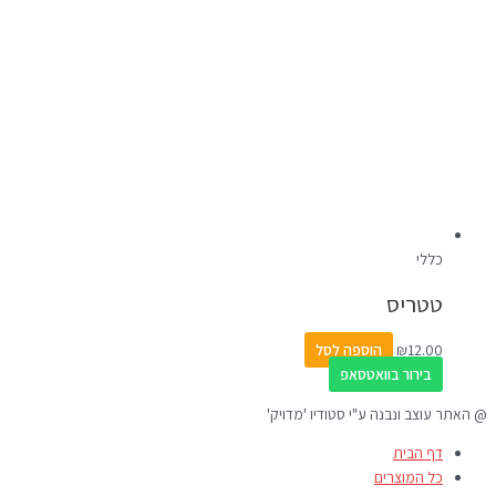
כללי
טטריס
12.00
₪
הוספה לסל
בירור בוואטסאפ
@ האתר עוצב ונבנה ע"י סטודיו 'מדויק'
דף הבית
כל המוצרים