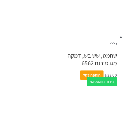
כללי
שחמט, שש בש, דמקה
מגנט דגם 6562
22.00
₪
הוספה לסל
בירור בוואטסאפ