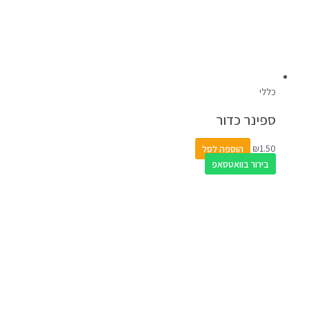
כללי
ספינר כדור
1.50
₪
הוספה לסל
בירור בוואטסאפ