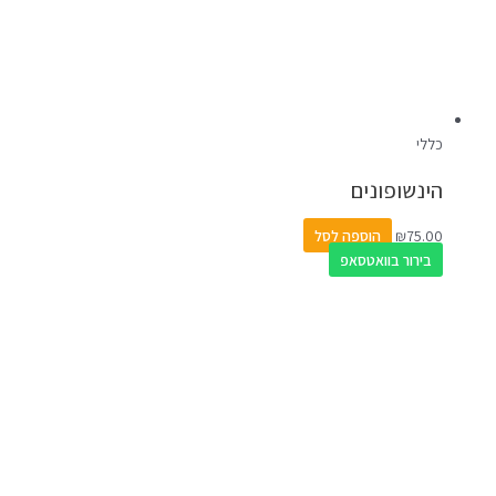
כללי
הינשופונים
75.00
₪
הוספה לסל
בירור בוואטסאפ