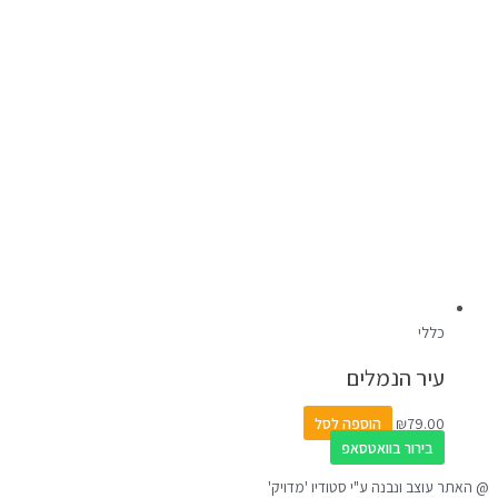
כללי
עיר הנמלים
79.00
₪
הוספה לסל
בירור בוואטסאפ
@ האתר עוצב ונבנה ע"י סטודיו 'מדויק'