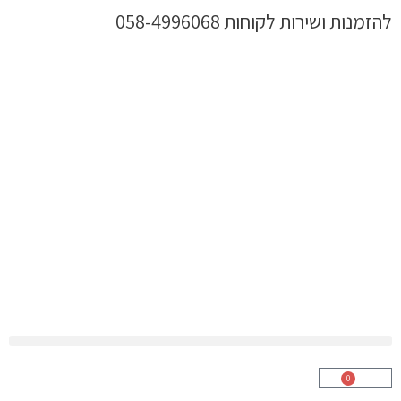
ילוג
להזמנות ושירות לקוחות 058-4996068
תוכן
0
עגלת
קניות