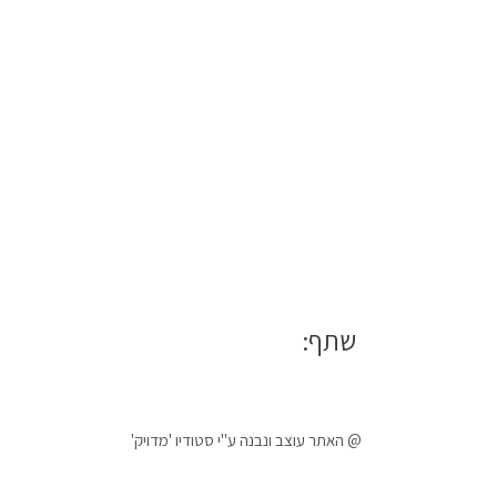
שתף:
@ האתר עוצב ונבנה ע"י סטודיו 'מדויק'