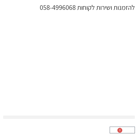
ילוג
להזמנות ושירות לקוחות 058-4996068
תוכן
0
עגלת
קניות