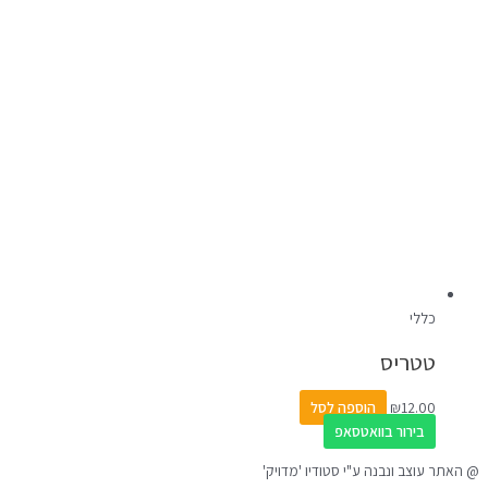
כללי
טטריס
12.00
₪
הוספה לסל
בירור בוואטסאפ
@ האתר עוצב ונבנה ע"י סטודיו 'מדויק'