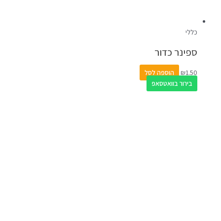
כללי
ספינר כדור
1.50
₪
הוספה לסל
בירור בוואטסאפ