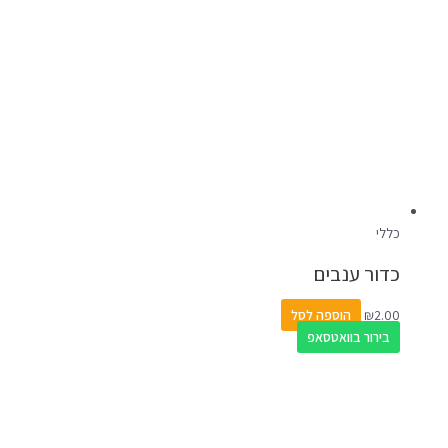
כללי
כדור ענבים
2.00
₪
הוספה לסל
בירור בוואטסאפ