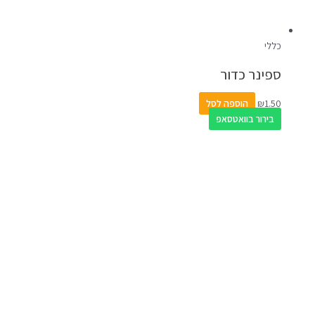
כללי
ספינר כדור
1.50
₪
הוספה לסל
בירור בוואטסאפ