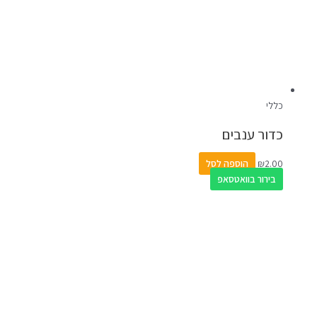
כללי
כדור ענבים
2.00
₪
הוספה לסל
בירור בוואטסאפ