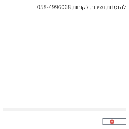
ילוג
להזמנות ושירות לקוחות 058-4996068
תוכן
0
עגלת
קניות