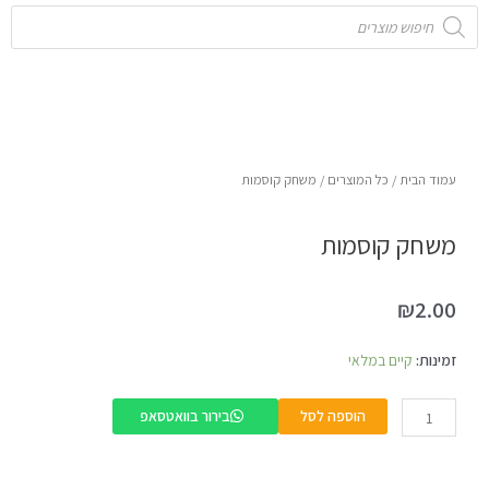
Products
search
עמוד הבית
/
כל המוצרים
/ משחק קוסמות
משחק קוסמות
₪
2.00
כמות
זמינות:
קיים במלאי
של
משחק
הוספה לסל
בירור בוואטסאפ
קוסמות