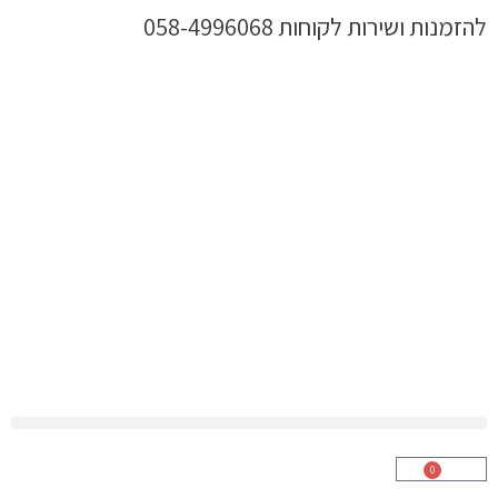
ילוג
להזמנות ושירות לקוחות 058-4996068
תוכן
0
עגלת
קניות