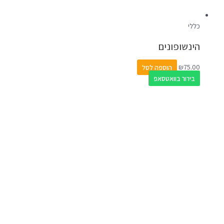
כללי
הינשופונים
75.00
₪
הוספה לסל
בירור בוואטסאפ