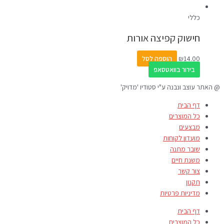
כללי
חישוק קפיצה אורות
14.00
₪
הוספה לסל
בירור בוואטסאפ
@ האתר עוצב ונבנה ע"י סטודיו 'מדויק'
דף הבית
כל המוצרים
מבצעים
מועדון לקוחות
שובר מתנה
משנת חיים
צור קשר
תקנון
מדיניות פרטיות
דף הבית
כל המוצרים