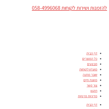
דילוג
Products
להזמנות ושירות לקוחות 058-4996068
לתוכן
search
דף הבית
כל המוצרים
מבצעים
מועדון לקוחות
שובר מתנה
משנת חיים
צור קשר
תקנון
מדיניות פרטיות
דף הבית