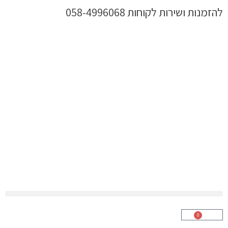
ילוג
להזמנות ושירות לקוחות 058-4996068
תוכן
0
עגלת
קניות