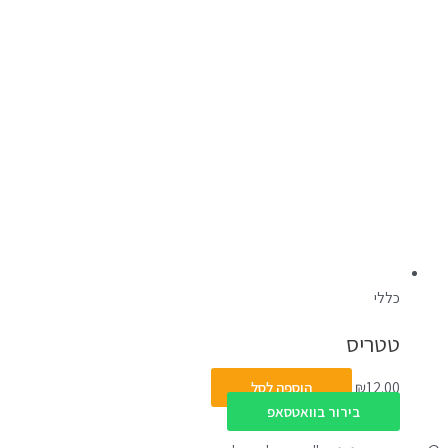
כללי
טטריס
12.00
₪
הוספה לסל
בירור בוואטסאפ