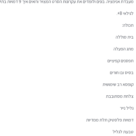
מעבדת אנימציה. בונים ולומדים את עקרונות הסרט המצויר ורואים איך 9 דמויות בתלת מימד נצפות בפעולה. רואים את הדמויות מתעוררות לחיים בסיבוב המנוע.
לגילאי 8+.
תכולה:
בית סוללה
מתג הפעלה
תפסנים קפיציים
בסיס ובו חורים
קופסא רב שימושית
צלחת מסתובבת
גליל נייר
דמויות פלסטיק תלת ממדיות
טבעת לגליל