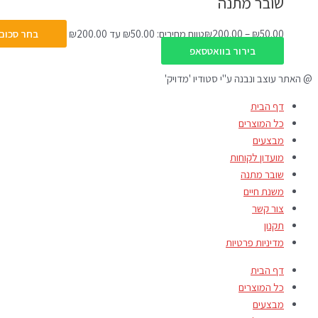
שובר מתנה
50.00
₪
–
200.00
₪
טווח מחירים: ⁦₪50.00⁩ עד ⁦₪200.00⁩
בחר סכום
בירור בוואטסאפ
@ האתר עוצב ונבנה ע"י סטודיו 'מדויק'
דף הבית
כל המוצרים
מבצעים
מועדון לקוחות
שובר מתנה
משנת חיים
צור קשר
תקנון
מדיניות פרטיות
דף הבית
כל המוצרים
מבצעים