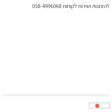
ילוג
להזמנות ושירות לקוחות 058-4996068
תוכן
0
עגלת
קניות