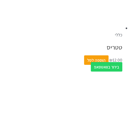
כללי
טטריס
12.00
₪
הוספה לסל
בירור בוואטסאפ