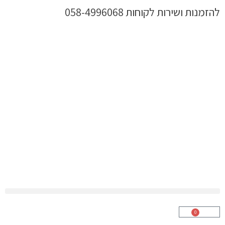
ילוג
להזמנות ושירות לקוחות 058-4996068
תוכן
0
עגלת
קניות