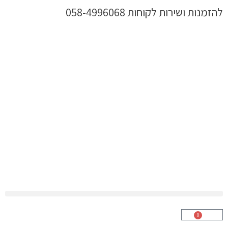
ילוג
להזמנות ושירות לקוחות 058-4996068
תוכן
0
עגלת
קניות