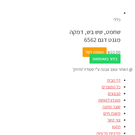
כללי
שחמט, שש בש, דמקה
מגנט דגם 6562
22.00
₪
הוספה לסל
בירור בוואטסאפ
@ האתר עוצב ונבנה ע"י סטודיו 'מדויק'
דף הבית
כל המוצרים
מבצעים
מועדון לקוחות
שובר מתנה
משנת חיים
צור קשר
תקנון
מדיניות פרטיות