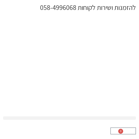
ילוג
להזמנות ושירות לקוחות 058-4996068
תוכן
0
עגלת
קניות