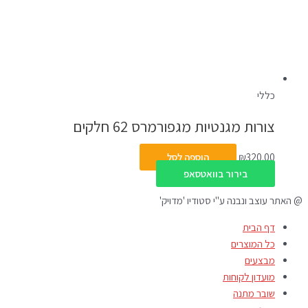
כללי
צורות מגנטיות מגפורמרס 62 חלקים
320.00
₪
הוספה לסל
בירור בוואטסאפ
@ האתר עוצב ונבנה ע"י סטודיו 'מדויק'
דף הבית
כל המוצרים
מבצעים
מועדון לקוחות
שובר מתנה