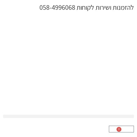
ילוג
להזמנות ושירות לקוחות 058-4996068
תוכן
0
עגלת
קניות