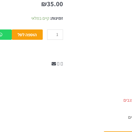
₪
35.00
כמות
זמינות:
קיים במלאי
של
ליפגלוס
הוספה לסל
7
יח'
ים