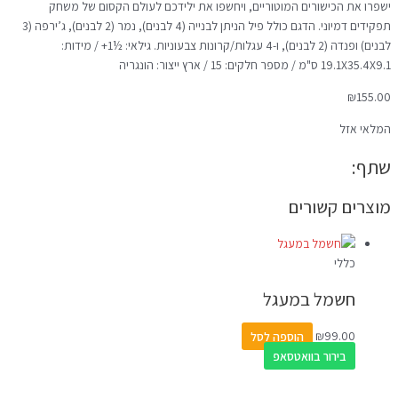
ישפרו את הכישורים המוטוריים, ויחשפו את ילידכם לעולם הקסום של משחק
תפקידים דמיוני. הדגם כולל פיל הניתן לבנייה (4 לבנים), נמר (2 לבנים), ג’ירפה (3
לבנים) ופנדה (2 לבנים), ו-4 עגלות/קרונות צבעוניות. גילאי: ½1+ / מידות:
19.1X35.4X9.1 ס"מ / מספר חלקים: 15 / ארץ ייצור: הונגריה
₪
155.00
המלאי אזל
שתף:
מוצרים קשורים
כללי
חשמל במעגל
99.00
₪
הוספה לסל
בירור בוואטסאפ