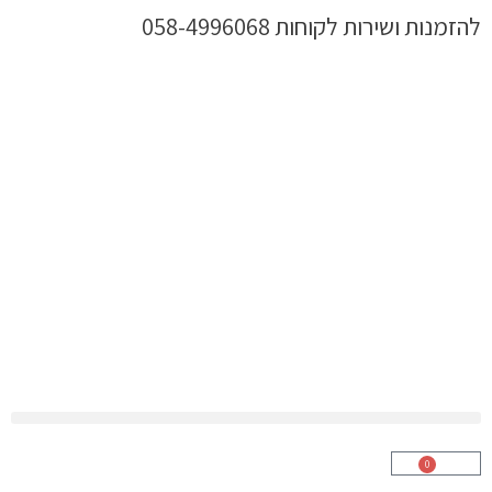
ילוג
להזמנות ושירות לקוחות 058-4996068
תוכן
0
עגלת
קניות