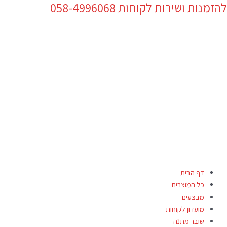
להזמנות ושירות לקוחות 058-4996068
ילוג
Products
תוכן
search
דף הבית
כל המוצרים
מבצעים
מועדון לקוחות
שובר מתנה